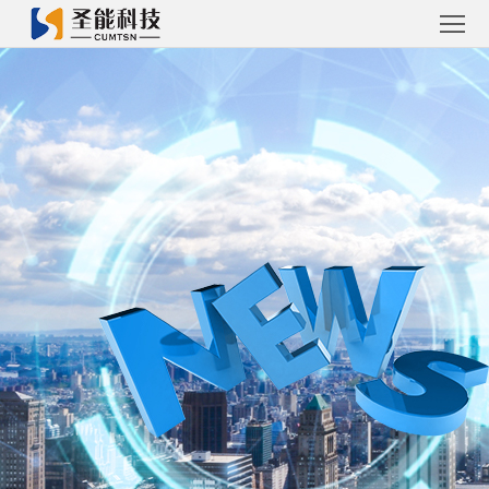
首
頁
圣能
產
工
(chǎn)
程
工程
品
案
系統
圣
例
(tǒng)
能
關
資
(guān)
聯
訊
于圣
(lián)
能
系圣