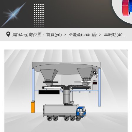
能
當(dāng)前位置：
首頁(yè)
圣能產(chǎn)品
車輛動(dòng)態(tài)稱重