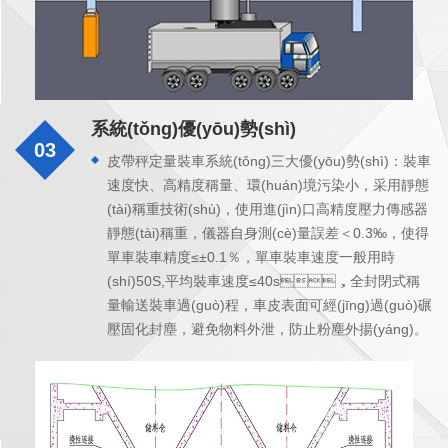
系統(tǒng)優(yōu)勢(shì)
03
皮帶秤定量裝車系統(tǒng)三大優(yōu)勢(shì)：裝車
速度快、高精度稱量、環(huán)境污染小，采用靜態
(tài)稱重技術(shù)，使用進(jìn)口高精度壓力傳感器
靜態(tài)稱重，儀器自身測(cè)量誤差＜0.3‰，使得
單車裝車精度≤±0.1％，單車裝車速度一般用時
(shí)50S,平均裝車速度≤40s，全封閉式稱
量輸送裝車過(guò)程，車皮表面可經(jīng)過(guò)碾
壓固化封塵，避免物料外泄，防止粉塵外揚(yáng)。