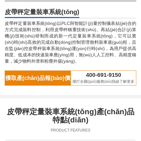
皮帶秤定量裝車系統(tǒng)
皮帶秤定量裝車系統(tǒng)以PLC與智能計(jì)量控制儀表結(jié)合的
方式完成裝料控制，利用皮帶秤稱重技術(shù)、再結(jié)合計(jì)算
機(jī)技術(shù)研制而成的新一代定量裝車系統(tǒng)，它可以實
(shí)時(shí)高效的完成自動(dòng)控制管理散料裝車過(guò)程，且
在監(jiān)控皮帶秤裝車系統(tǒng)運(yùn)行時(shí)，為用戶提供高
精度、低成本的快速裝車應(yīng)用，無(wú)人人工控料、高精度稱
量，減少物料外泄和粉塵外揚(yáng)。
400-691-9150
獲取產(chǎn)品報(bào)價
撥打全國(guó)服務(wù)熱線了解更多
(jià)
皮帶秤定量裝車系統(tǒng)產(chǎn)品
特點(diǎn)
PRODUCT FEATURES